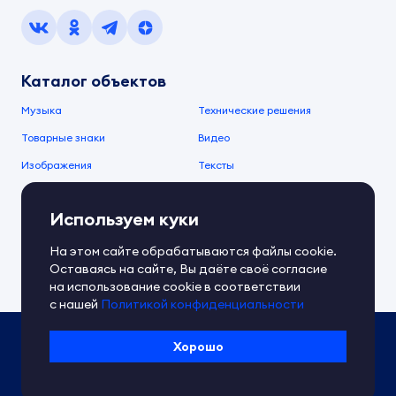
Каталог объектов
Музыка
Технические решения
Товарные знаки
Видео
Изображения
Тексты
О компании
Используем куки
О сервисе
FAQ
Документы IPEX
На этом сайте обрабатываются файлы cookie.
Справочный центр
Оставаясь на сайте, Вы даёте своё согласие
Контакты
Обратная связь
на использование cookie в соответствии
с нашей
Политикой конфиденциальности
Политика IPEX по обработке ПД
Хорошо
Условия использования платформы
Сведения об ИТ-деятельности