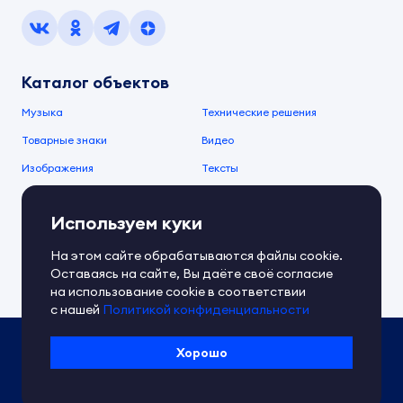
Каталог объектов
Музыка
Технические решения
Товарные знаки
Видео
Изображения
Тексты
О компании
Используем куки
О сервисе
FAQ
Документы IPEX
На этом сайте обрабатываются файлы cookie.
Справочный центр
Оставаясь на сайте, Вы даёте своё согласие
Контакты
Обратная связь
на использование cookie в соответствии
с нашей
Политикой конфиденциальности
Политика IPEX по обработке ПД
Хорошо
Условия использования платформы
Сведения об ИТ-деятельности