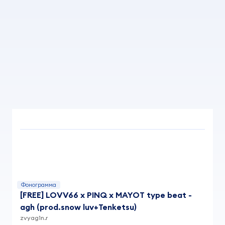
Фонограмма
[FREE] LOVV66 x PINQ x MAYOT type beat -
agh (prod.snow luv+Tenketsu)
zvyag1n.r