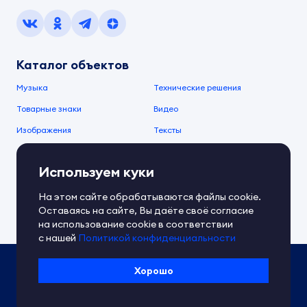
Каталог объектов
Музыка
Технические решения
Товарные знаки
Видео
Изображения
Тексты
О компании
Используем куки
О сервисе
FAQ
Документы IPEX
На этом сайте обрабатываются файлы cookie.
Справочный центр
Оставаясь на сайте, Вы даёте своё согласие
Контакты
Обратная связь
на использование cookie в соответствии
с нашей
Политикой конфиденциальности
Политика IPEX по обработке ПД
Хорошо
Условия использования платформы
Сведения об ИТ-деятельности