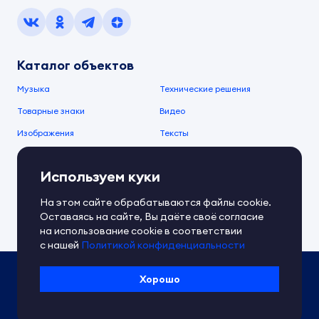
Каталог объектов
Музыка
Технические решения
Товарные знаки
Видео
Изображения
Тексты
О компании
Используем куки
О сервисе
FAQ
Документы IPEX
На этом сайте обрабатываются файлы cookie.
Справочный центр
Оставаясь на сайте, Вы даёте своё согласие
Контакты
Обратная связь
на использование cookie в соответствии
с нашей
Политикой конфиденциальности
Политика IPEX по обработке ПД
Хорошо
Условия использования платформы
Сведения об ИТ-деятельности