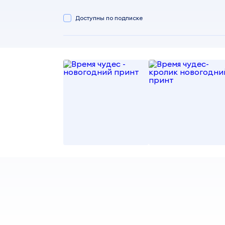
Доступны по подписке
Время чудес - новогодний принт
Время чудес- кролик новогодний принт
от 100,00 ₽
от 100,00 ₽
Maryglu
Maryglu