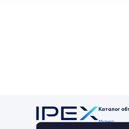
Каталог об
Музыка
Контент-маркет
ipex.ru