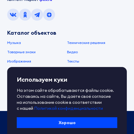
Каталог объектов
Музыка
Технические решения
Товарные знаки
Видео
Изображения
Тексты
О компании
Используем куки
О сервисе
FAQ
Документы IPEX
На этом сайте обрабатываются файлы cookie.
Справочный центр
Оставаясь на сайте, Вы даёте своё согласие
Контакты
Обратная связь
на использование cookie в соответствии
с нашей
Политикой конфиденциальности
Политика IPEX по обработке ПД
Хорошо
Условия использования платформы
Сведения об ИТ-деятельности