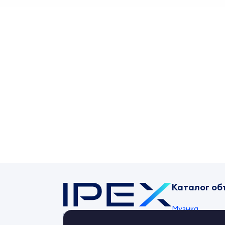
Каталог об
Музыка
Контент-маркет
ipex.ru