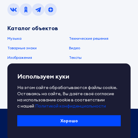
Каталог объектов
Музыка
Технические решения
Товарные знаки
Видео
Изображения
Тексты
О компании
Используем куки
О сервисе
FAQ
Документы IPEX
На этом сайте обрабатываются файлы cookie.
Справочный центр
Оставаясь на сайте, Вы даёте своё согласие
Контакты
Обратная связь
на использование cookie в соответствии
с нашей
Политикой конфиденциальности
Политика IPEX по обработке ПД
Хорошо
Условия использования платформы
Сведения об ИТ-деятельности