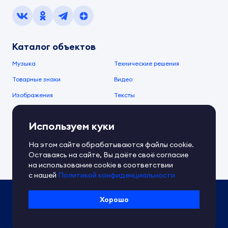
Каталог объектов
Музыка
Технические решения
Товарные знаки
Видео
Изображения
Тексты
О компании
Используем куки
О сервисе
FAQ
Документы IPEX
На этом сайте обрабатываются файлы cookie.
Справочный центр
Оставаясь на сайте, Вы даёте своё согласие
Контакты
Обратная связь
на использование cookie в соответствии
с нашей
Политикой конфиденциальности
Политика IPEX по обработке ПД
Хорошо
Условия использования платформы
Сведения об ИТ-деятельности