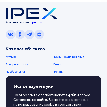
Контент-маркет
ipex.ru
Каталог объектов
Музыка
Технические решения
Товарные знаки
Видео
Изображения
Тексты
О компании
Используем куки
О сервисе
FAQ
Документы IPEX
На этом сайте обрабатываются файлы cookie.
Справочный центр
Оставаясь на сайте, Вы даёте своё согласие
Контакты
Обратная связь
на использование cookie в соответствии