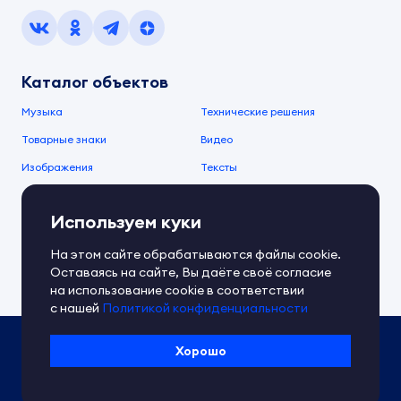
Каталог объектов
Музыка
Технические решения
Товарные знаки
Видео
Изображения
Тексты
О компании
Используем куки
О сервисе
FAQ
Документы IPEX
На этом сайте обрабатываются файлы cookie.
Справочный центр
Оставаясь на сайте, Вы даёте своё согласие
Контакты
Обратная связь
на использование cookie в соответствии
с нашей
Политикой конфиденциальности
Политика IPEX по обработке ПД
Хорошо
Условия использования платформы
Сведения об ИТ-деятельности