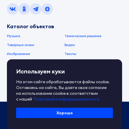
Каталог объектов
Музыка
Технические решения
Товарные знаки
Видео
Изображения
Тексты
О компании
Используем куки
О сервисе
FAQ
Документы IPEX
На этом сайте обрабатываются файлы cookie.
Справочный центр
Оставаясь на сайте, Вы даёте своё согласие
Контакты
Обратная связь
на использование cookie в соответствии
с нашей
Политикой конфиденциальности
Политика IPEX по обработке ПД
Хорошо
Условия использования платформы
Сведения об ИТ-деятельности