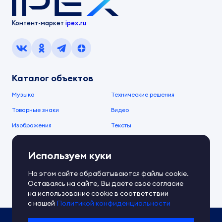
Контент-маркет
ipex.ru
Каталог объектов
Музыка
Технические решения
Товарные знаки
Видео
Изображения
Тексты
О компании
Используем куки
О сервисе
FAQ
Документы IPEX
На этом сайте обрабатываются файлы cookie.
Справочный центр
Оставаясь на сайте, Вы даёте своё согласие
Контакты
Обратная связь
на использование cookie в соответствии
с нашей
Политикой конфиденциальности
Политика IPEX по обработке ПД