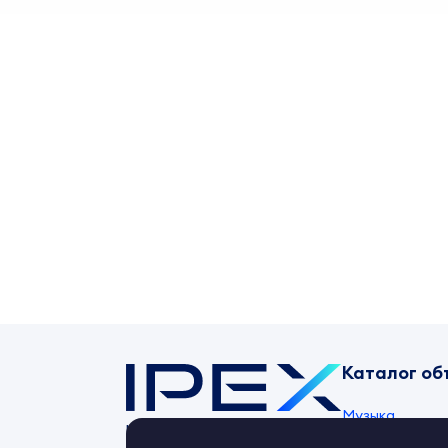
Каталог об
Музыка
Контент-маркет
ipex.ru