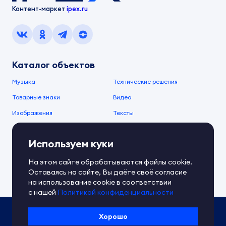
Контент-маркет
ipex.ru
Каталог объектов
Музыка
Технические решения
Товарные знаки
Видео
Изображения
Тексты
О компании
Используем куки
О сервисе
FAQ
Документы IPEX
На этом сайте обрабатываются файлы cookie.
Справочный центр
Оставаясь на сайте, Вы даёте своё согласие
Контакты
Обратная связь
на использование cookie в соответствии
с нашей
Политикой конфиденциальности
Политика IPEX по обработке ПД
Хорошо
Условия использования платформы