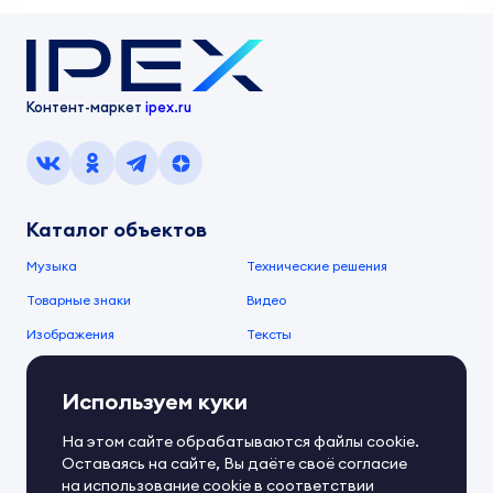
Контент-маркет
ipex.ru
Каталог объектов
Музыка
Технические решения
Товарные знаки
Видео
Изображения
Тексты
О компании
Используем куки
О сервисе
FAQ
Документы IPEX
На этом сайте обрабатываются файлы cookie.
Справочный центр
Оставаясь на сайте, Вы даёте своё согласие
Контакты
Обратная связь
на использование cookie в соответствии