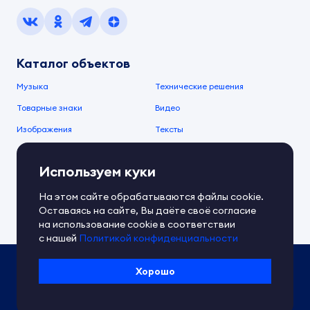
Каталог объектов
Музыка
Технические решения
Товарные знаки
Видео
Изображения
Тексты
О компании
Используем куки
О сервисе
FAQ
Документы IPEX
На этом сайте обрабатываются файлы cookie.
Справочный центр
Оставаясь на сайте, Вы даёте своё согласие
Контакты
Обратная связь
на использование cookie в соответствии
с нашей
Политикой конфиденциальности
Политика IPEX по обработке ПД
Хорошо
Условия использования платформы
Сведения об ИТ-деятельности