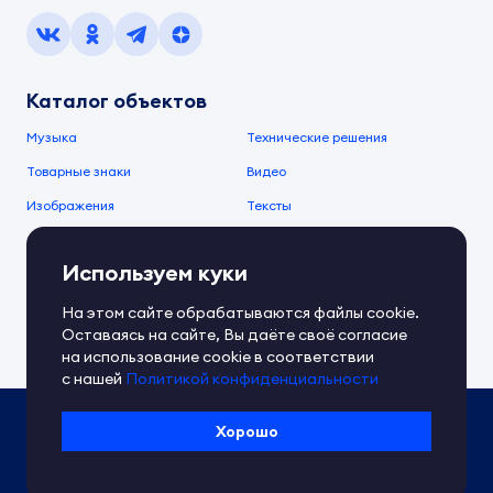
Каталог объектов
Музыка
Технические решения
Товарные знаки
Видео
Изображения
Тексты
О компании
Используем куки
О сервисе
FAQ
Документы IPEX
На этом сайте обрабатываются файлы cookie.
Справочный центр
Оставаясь на сайте, Вы даёте своё согласие
Контакты
Обратная связь
на использование cookie в соответствии
с нашей
Политикой конфиденциальности
Политика IPEX по обработке ПД
Хорошо
Условия использования платформы
Сведения об ИТ-деятельности