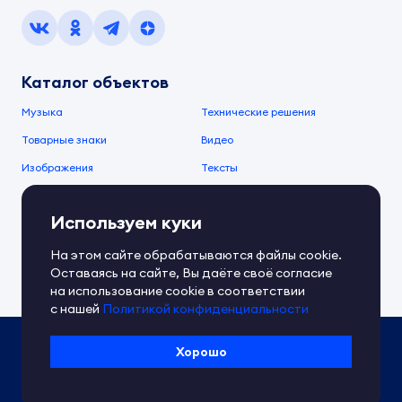
Каталог объектов
Музыка
Технические решения
Товарные знаки
Видео
Изображения
Тексты
О компании
Используем куки
О сервисе
FAQ
Документы IPEX
На этом сайте обрабатываются файлы cookie.
Справочный центр
Оставаясь на сайте, Вы даёте своё согласие
Контакты
Обратная связь
на использование cookie в соответствии
с нашей
Политикой конфиденциальности
Политика IPEX по обработке ПД
Хорошо
Условия использования платформы
Сведения об ИТ-деятельности