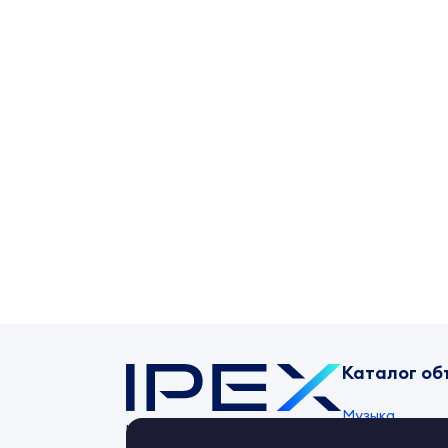
Каталог об
Музыка
Контент-маркет
ipex.ru