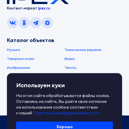
Контент-маркет
ipex.ru
Каталог объектов
Музыка
Технические решения
Товарные знаки
Видео
Изображения
Тексты
О компании
Используем куки
О сервисе
FAQ
Документы IPEX
На этом сайте обрабатываются файлы cookie.
Справочный центр
Оставаясь на сайте, Вы даёте своё согласие
Контакты
Обратная связь
на использование cookie в соответствии
с нашей
Политикой конфиденциальности
Политика IPEX по обработке ПД
Хорошо