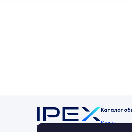
Каталог об
Музыка
Контент-маркет
ipex.ru