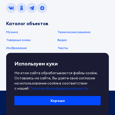
Каталог объектов
Музыка
Технические решения
Товарные знаки
Видео
Изображения
Тексты
О компании
Используем куки
О сервисе
FAQ
Документы IPEX
На этом сайте обрабатываются файлы cookie.
Справочный центр
Оставаясь на сайте, Вы даёте своё согласие
Контакты
Обратная связь
на использование cookie в соответствии
с нашей
Политикой конфиденциальности
Политика IPEX по обработке ПД
Хорошо
Условия использования платформы
Сведения об ИТ-деятельности