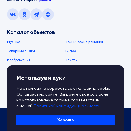
Каталог объектов
Музыка
Технические решения
Товарные знаки
Видео
Изображения
Тексты
О компании
Используем куки
О сервисе
FAQ
Документы IPEX
На этом сайте обрабатываются файлы cookie.
Справочный центр
Оставаясь на сайте, Вы даёте своё согласие
Контакты
Обратная связь
на использование cookie в соответствии
с нашей
Политикой конфиденциальности
Политика IPEX по обработке ПД
Хорошо
Условия использования платформы
Сведения об ИТ-деятельности