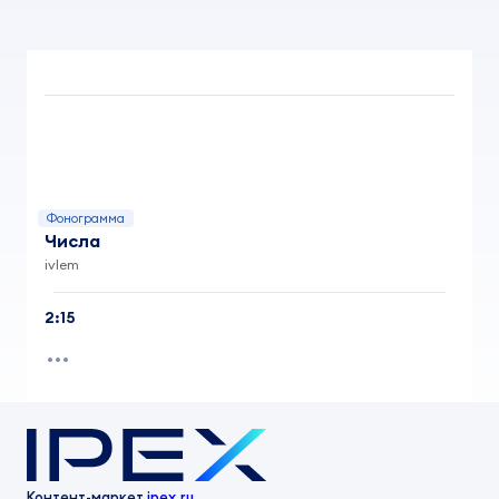
Фонограмма
Числа
ivlem
2:15
Контент-маркет
ipex.ru