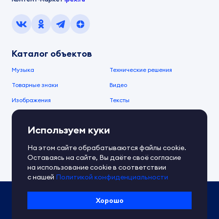
Каталог объектов
Музыка
Технические решения
Товарные знаки
Видео
Изображения
Тексты
О компании
Используем куки
О сервисе
FAQ
Документы IPEX
На этом сайте обрабатываются файлы cookie.
Справочный центр
Оставаясь на сайте, Вы даёте своё согласие
Контакты
Обратная связь
на использование cookie в соответствии
с нашей
Политикой конфиденциальности
Политика IPEX по обработке ПД
Хорошо
Условия использования платформы
Сведения об ИТ-деятельности