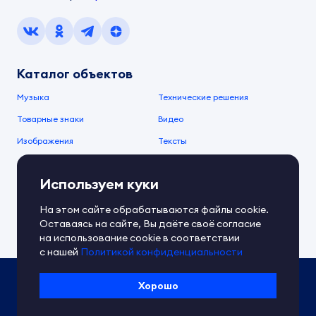
Каталог объектов
Музыка
Технические решения
Товарные знаки
Видео
Изображения
Тексты
О компании
Используем куки
О сервисе
FAQ
Документы IPEX
На этом сайте обрабатываются файлы cookie.
Справочный центр
Оставаясь на сайте, Вы даёте своё согласие
Контакты
Обратная связь
на использование cookie в соответствии
с нашей
Политикой конфиденциальности
Политика IPEX по обработке ПД
Хорошо
Условия использования платформы
Сведения об ИТ-деятельности