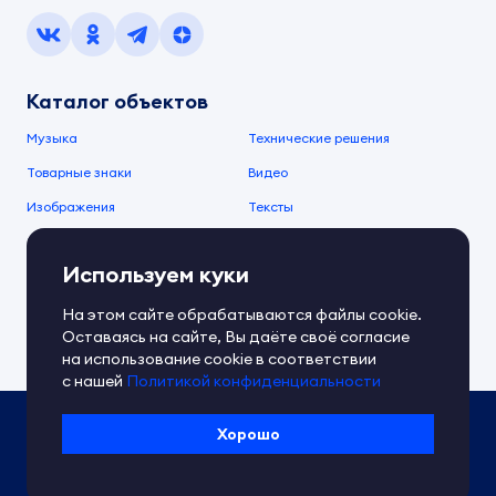
Каталог объектов
Музыка
Технические решения
Товарные знаки
Видео
Изображения
Тексты
О компании
Используем куки
О сервисе
FAQ
Документы IPEX
На этом сайте обрабатываются файлы cookie.
Справочный центр
Оставаясь на сайте, Вы даёте своё согласие
Контакты
Обратная связь
на использование cookie в соответствии
с нашей
Политикой конфиденциальности
Политика IPEX по обработке ПД
Хорошо
Условия использования платформы
Сведения об ИТ-деятельности