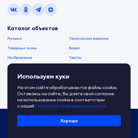
Каталог объектов
Музыка
Технические решения
Товарные знаки
Видео
Изображения
Тексты
О компании
Используем куки
О сервисе
FAQ
Документы IPEX
На этом сайте обрабатываются файлы cookie.
Справочный центр
Оставаясь на сайте, Вы даёте своё согласие
Контакты
Обратная связь
на использование cookie в соответствии
с нашей
Политикой конфиденциальности
Политика IPEX по обработке ПД
Хорошо
Условия использования платформы
Сведения об ИТ-деятельности