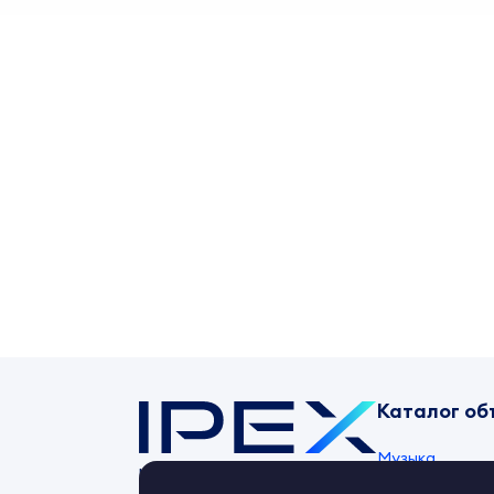
Каталог об
Музыка
Контент-маркет
ipex.ru