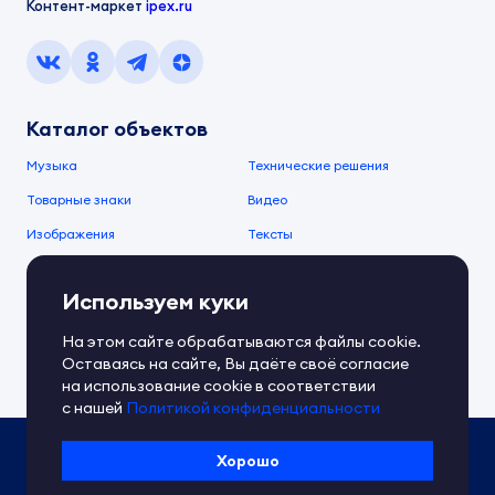
Контент-маркет
ipex.ru
Каталог объектов
Музыка
Технические решения
Товарные знаки
Видео
Изображения
Тексты
О компании
Используем куки
О сервисе
FAQ
Документы IPEX
На этом сайте обрабатываются файлы cookie.
Справочный центр
Оставаясь на сайте, Вы даёте своё согласие
Контакты
Обратная связь
на использование cookie в соответствии
с нашей
Политикой конфиденциальности
Политика IPEX по обработке ПД
Хорошо
Условия использования платформы