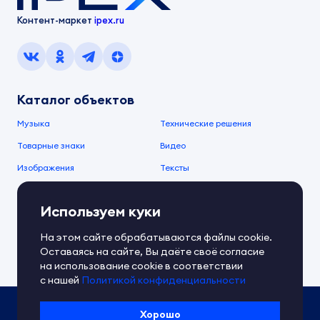
Контент-маркет
ipex.ru
Каталог объектов
Музыка
Технические решения
Товарные знаки
Видео
Изображения
Тексты
О компании
Используем куки
О сервисе
FAQ
Документы IPEX
На этом сайте обрабатываются файлы cookie.
Справочный центр
Оставаясь на сайте, Вы даёте своё согласие
Контакты
Обратная связь
на использование cookie в соответствии
с нашей
Политикой конфиденциальности
Политика IPEX по обработке ПД
Хорошо