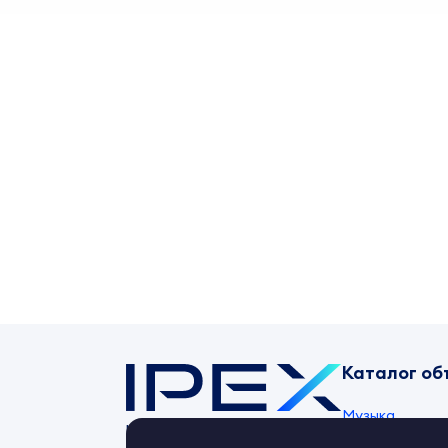
Каталог об
Музыка
Контент-маркет
ipex.ru