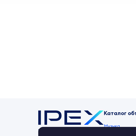
Каталог об
Музыка
Контент-маркет
ipex.ru