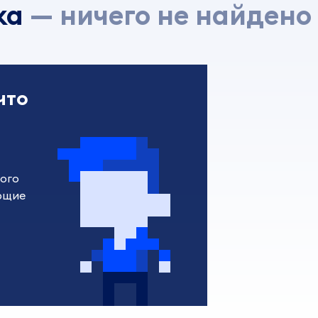
ка
ничего не найдено
что
го 
щие 