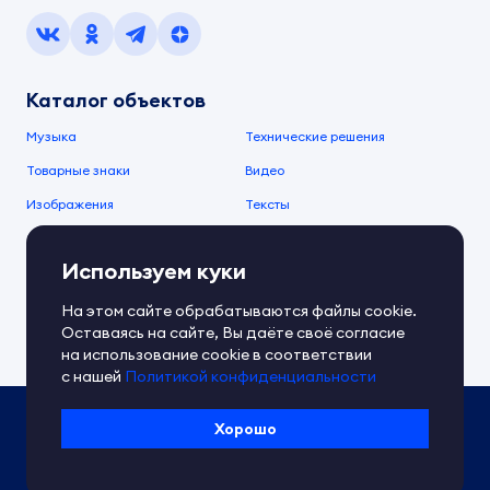
Каталог объектов
Музыка
Технические решения
Товарные знаки
Видео
Изображения
Тексты
О компании
Используем куки
О сервисе
FAQ
Документы IPEX
На этом сайте обрабатываются файлы cookie.
Справочный центр
Оставаясь на сайте, Вы даёте своё согласие
Контакты
Обратная связь
на использование cookie в соответствии
с нашей
Политикой конфиденциальности
Политика IPEX по обработке ПД
Хорошо
Условия использования платформы
Сведения об ИТ-деятельности