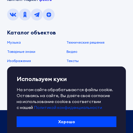
Каталог объектов
Музыка
Технические решения
Товарные знаки
Видео
Изображения
Тексты
О компании
Используем куки
О сервисе
FAQ
Документы IPEX
На этом сайте обрабатываются файлы cookie.
Справочный центр
Оставаясь на сайте, Вы даёте своё согласие
Контакты
Обратная связь
на использование cookie в соответствии
с нашей
Политикой конфиденциальности
Политика IPEX по обработке ПД
Хорошо
Условия использования платформы
Сведения об ИТ-деятельности