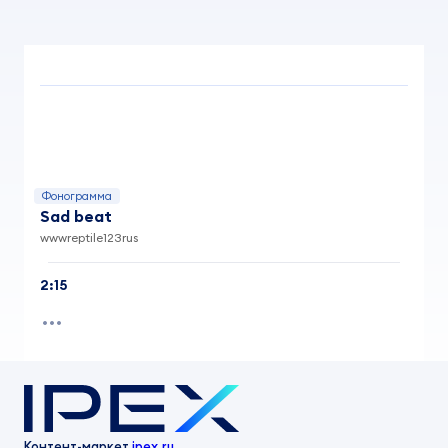
Фонограмма
Sad beat
wwwreptile123rus
2:15
Контент-маркет
ipex.ru