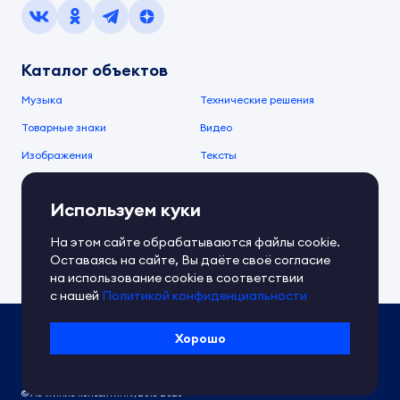
Каталог объектов
Музыка
Технические решения
Товарные знаки
Видео
Изображения
Тексты
О компании
Используем куки
О сервисе
FAQ
Документы IPEX
На этом сайте обрабатываются файлы cookie.
Справочный центр
Оставаясь на сайте, Вы даёте своё согласие
Контакты
Обратная связь
на использование cookie в соответствии
с нашей
Политикой конфиденциальности
Политика IPEX по обработке ПД
Хорошо
Условия использования платформы
Сведения об ИТ-деятельности
© АО «Гимле консалтинг», 2018-2026