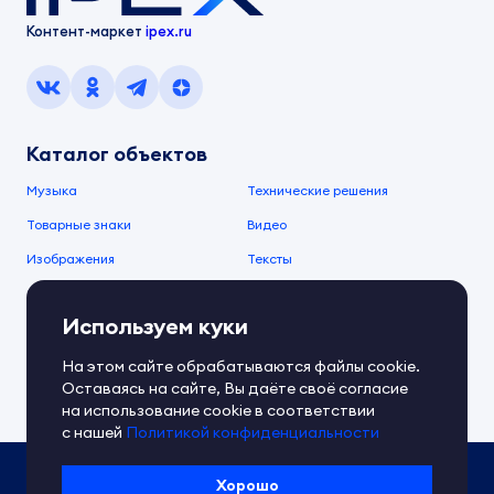
Контент-маркет
ipex.ru
Каталог объектов
Музыка
Технические решения
Товарные знаки
Видео
Изображения
Тексты
О компании
Используем куки
О сервисе
FAQ
Документы IPEX
На этом сайте обрабатываются файлы cookie.
Справочный центр
Оставаясь на сайте, Вы даёте своё согласие
Контакты
Обратная связь
на использование cookie в соответствии
с нашей
Политикой конфиденциальности
Политика IPEX по обработке ПД
Хорошо