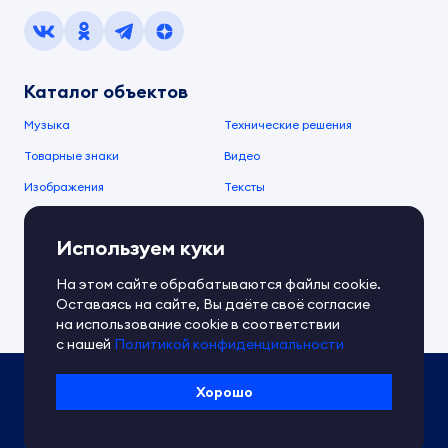
Каталог объектов
Музыка
Технические решения
Товарные знаки
Видео
Изображения
Тексты
О компании
Используем куки
О сервисе
FAQ
Документы IPEX
На этом сайте обрабатываются файлы cookie.
Справочный центр
Оставаясь на сайте, Вы даёте своё согласие
Контакты
Обратная связь
на использование cookie в соответствии
с нашей
Политикой конфиденциальности
Политика IPEX по обработке ПД
Хорошо
Условия использования платформы
Сведения об ИТ-деятельности