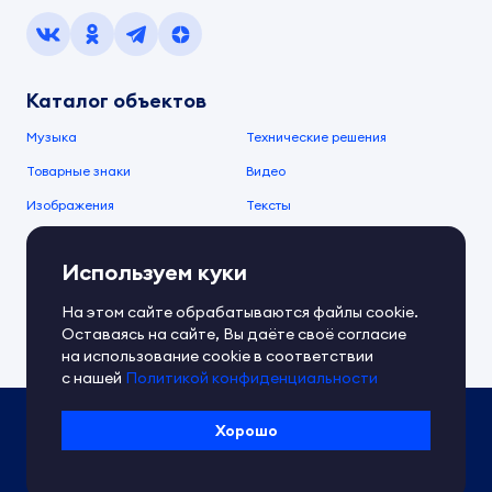
Каталог объектов
Музыка
Технические решения
Товарные знаки
Видео
Изображения
Тексты
О компании
Используем куки
О сервисе
FAQ
Документы IPEX
На этом сайте обрабатываются файлы cookie.
Справочный центр
Оставаясь на сайте, Вы даёте своё согласие
Контакты
Обратная связь
на использование cookie в соответствии
с нашей
Политикой конфиденциальности
Политика IPEX по обработке ПД
Хорошо
Условия использования платформы
Сведения об ИТ-деятельности