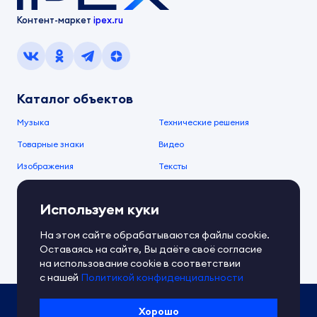
Контент-маркет
ipex.ru
Каталог объектов
Музыка
Технические решения
Товарные знаки
Видео
Изображения
Тексты
О компании
Используем куки
О сервисе
FAQ
Документы IPEX
На этом сайте обрабатываются файлы cookie.
Справочный центр
Оставаясь на сайте, Вы даёте своё согласие
Контакты
Обратная связь
на использование cookie в соответствии
с нашей
Политикой конфиденциальности
Политика IPEX по обработке ПД
Хорошо