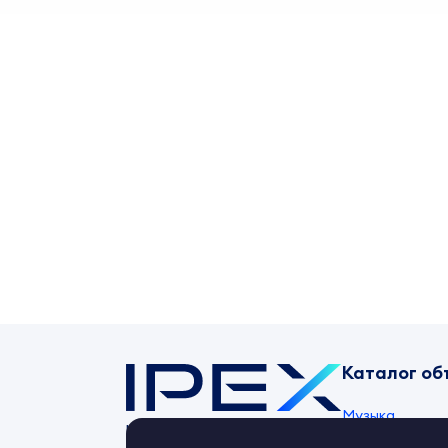
Каталог об
Музыка
Контент-маркет
ipex.ru