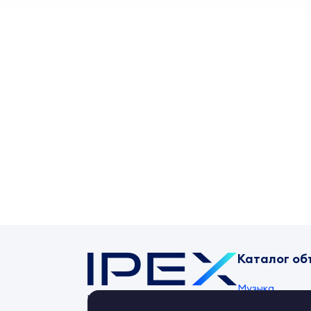
Каталог об
Музыка
Контент-маркет
ipex.ru