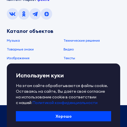
Каталог объектов
Музыка
Технические решения
Товарные знаки
Видео
Изображения
Тексты
О компании
Используем куки
О сервисе
FAQ
Документы IPEX
На этом сайте обрабатываются файлы cookie.
Справочный центр
Оставаясь на сайте, Вы даёте своё согласие
Контакты
Обратная связь
на использование cookie в соответствии
с нашей
Политикой конфиденциальности
Политика IPEX по обработке ПД
Хорошо
Условия использования платформы
Сведения об ИТ-деятельности