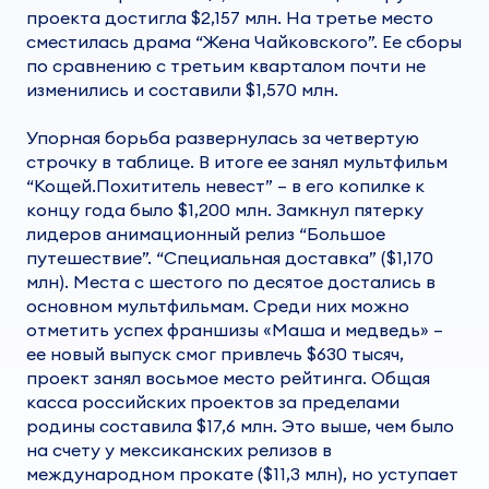
проекта достигла $2,157 млн. На третье место
сместилась драма “Жена Чайковского”. Ее сборы
по сравнению с третьим кварталом почти не
изменились и составили $1,570 млн.
Упорная борьба развернулась за четвертую
строчку в таблице. В итоге ее занял мультфильм
“Кощей.Похититель невест” – в его копилке к
концу года было $1,200 млн. Замкнул пятерку
лидеров анимационный релиз “Большое
путешествие”. “Специальная доставка” ($1,170
млн). Места с шестого по десятое достались в
основном мультфильмам. Среди них можно
отметить успех франшизы «Маша и медведь» –
ее новый выпуск смог привлечь $630 тысяч,
проект занял восьмое место рейтинга. Общая
касса российских проектов за пределами
родины составила $17,6 млн. Это выше, чем было
на счету у мексиканских релизов в
международном прокате ($11,3 млн), но уступает