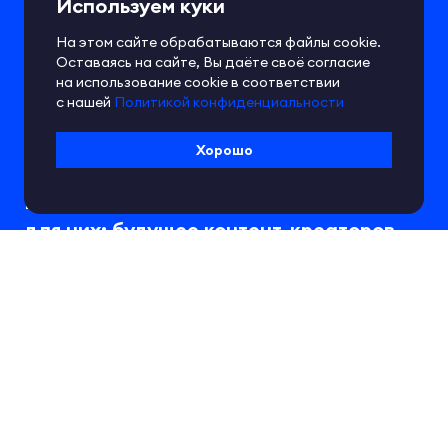
Используем куки
На этом сайте обрабатываются файлы cookie.
Оставаясь на сайте, Вы даёте своё согласие
на использование cookie в соответствии
с нашей
Политикой конфиденциальности
Хорошо
Полезные статьи
Виртуальные студии и оборудование
для них: будущее контент-креаторов