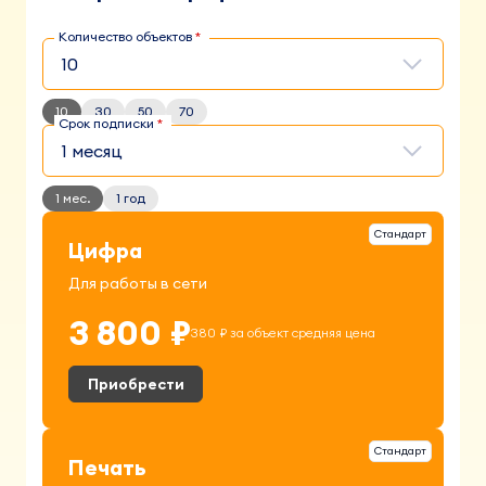
Количество объектов
10
30
50
70
Срок подписки
1 мес.
1 год
Стандарт
Цифра
Для работы в сети
3 800 ₽
380 ₽ за объект средняя цена
Приобрести
Стандарт
Печать