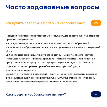
Часто задаваемые вопросы
Как купить авторские права на изображение?
Процесс
покупки
занимает несколько минут. Есть два способа
купить авторские
права на изображение
:
• по подписке — для регулярного использования стоковых изображений;
•
приобрести изображение
отдельно — если права нужны только на конкретный
объект.
Выберите изображение, откройте его карточку и укажите, где планируете
использовать объект: на сайте, в рекламе, на маркетплейсе или в печатной
продукции. Система сразу покажет доступные условия сделки. Если они не
подходят, можно отправить правообладателю запрос и обсудить
индивидуальные условия.
Все документы оформляются онлайн в личном кабинете, а сведения о сделке
фиксируются в блокчейн-инфраструктуре РЦИС.РФ. Если возникнут вопросы,
сделку можно провести с
сопровождением
специалистов IPEX
Как продать изображение автору?