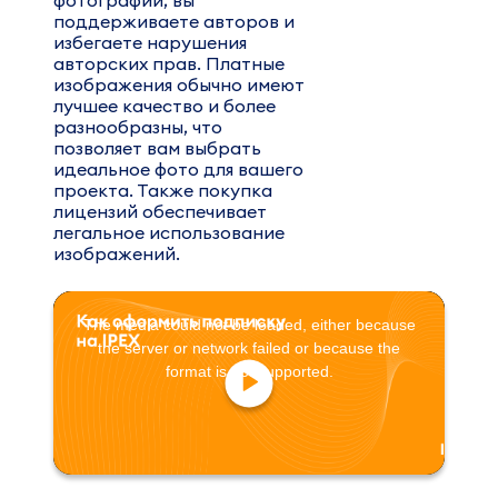
фотографии, вы
поддерживаете авторов и
избегаете нарушения
авторских прав. Платные
изображения обычно имеют
лучшее качество и более
разнообразны, что
позволяет вам выбрать
идеальное фото для вашего
проекта. Также покупка
лицензий обеспечивает
легальное использование
изображений.
This
The media could not be loaded, either because
is
the server or network failed or because the
a
format is not supported.
modal
window.