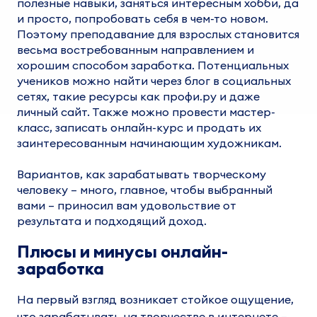
полезные
навыки
, заняться интересным хобби, да
и просто, попробовать себя в чем-то новом.
Поэтому
преподавани
е для взрослых становится
весьма востребованным направлением и
хорошим
способом заработка
. Потенциальных
учеников можно найти через блог в
социальных
сетях
, такие ресурсы как профи.ру и даже
личный сайт. Также можно провести
мастер-
класс
, записать
онлайн-курс
и продать их
заинтересованным
начинающим художникам
.
Вариантов,
как зарабатывать творческому
человеку
–
много
, главное, чтобы выбранный
вами – приносил вам удовольствие от
результата и подходящий доход.
Плюсы и минусы онлайн-
заработка
На первый взгляд возникает стойкое ощущение,
что
зарабатывать на творчестве в интернете
–